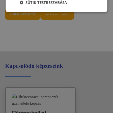
SÜTIK TESTRESZABÁSA
Visszahívást kérek!
Érdeklődni szeretnék!
Kapcsolódó képzéseink