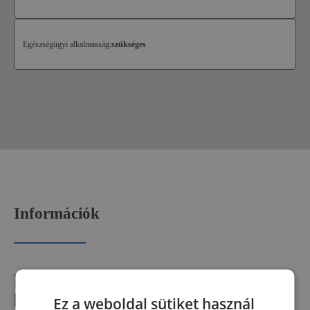
Egészségügyi alkalmasság:
szükséges
Információk
Mire jó a Nyomástartó edény gépész
képesítő képzés?
Ez a weboldal sütiket használ