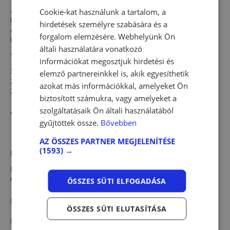
Cookie-kat használunk a tartalom, a
A Nyomástartóedény gépész képesítő képzés célja, hogy a jogszabályok által előírt
képzést elvégző szakember – korábbi szakmai tapasztalatára és kompetenciáira
hirdetések személyre szabására és a
alapozva megszerezze a munkaterületéhez tartozó legjellemzőbb feladatkörök
forgalom elemzésére. Webhelyünk Ön
betöltéséhez szükséges ismereteket.
általi használatára vonatkozó
Vonatkozó jogszabályok:
információkat megosztjuk hirdetési és
elemző partnereinkkel is, akik egyesíthetik
365/2016. (XI. 29.) Korm. rendelet
2/2016. (I. 5.) NGM rendelet
azokat más információkkal, amelyeket Ön
213/2019. (VIII. 27.) Korm. rendelet
biztosított számukra, vagy amelyeket a
Jelentkezéshez szükséges:
szolgáltatásaik Ön általi használatából
gyűjtöttek össze.
Bővebben
kitöltött és aláírt Jelentkezési lap
A továbbképzés szakterülete szerinti szakképesítés megléte
AZ ÖSSZES PARTNER MEGJELENÍTÉSE
(1593) →
Engedély szám: BP/0102/853-5/2024
Ha szeretné tovább fejleszteni tudását elérhető nálunk a
Nyomástartó edény gépész
továbbképzés
is.
ÖSSZES SÜTI ELFOGADÁSA
Felnőttképzési nyilvántartási szám:
B/2023/000322
ÖSSZES SÜTI ELUTASÍTÁSA
Felnőttképzési engedély szám:
E/2023/000041