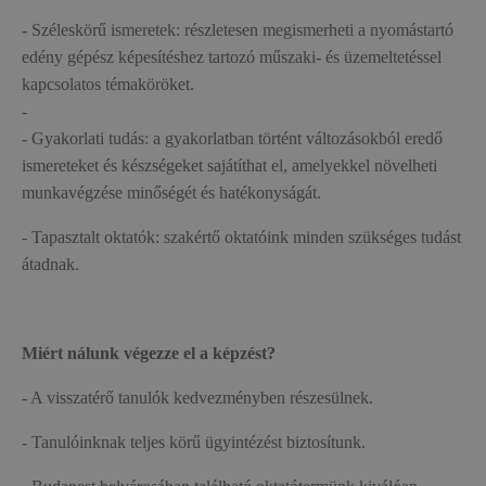
- Széleskörű ismeretek: részletesen megismerheti a nyomástartó
edény gépész képesítéshez tartozó műszaki- és üzemeltetéssel
kapcsolatos témaköröket.
-
- Gyakorlati tudás: a gyakorlatban történt változásokból eredő
ismereteket és készségeket sajátíthat el, amelyekkel növelheti
munkavégzése minőségét és hatékonyságát.
- Tapasztalt oktatók: szakértő oktatóink minden szükséges tudást
átadnak.
Miért nálunk végezze el a képzést?
- A visszatérő tanulók kedvezményben részesülnek.
- Tanulóinknak teljes körű ügyintézést biztosítunk.