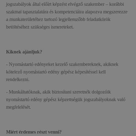
jogszabályok által előírt képzést elvégző szakember – korábbi
szakmai tapasztalatára és kompetenciáira alapozva megszerezze
a munkaterületéhez tartozó legjellemzőbb feladatkörök
betöltéséhez szükséges ismereteket.
Kiknek ajánljuk?
- Nyomástartó edényeket kezelő szakembereknek, akiknek
kötelező nyomástartó edény gépész képesítéssel kell
rendelkezni.
- Munkáltatóknak, akik biztosítani szeretnék dolgozóik
nyomástartó edény gépész képzettségük jogszabályoknak való
megfelelését.
Miért érdemes részt venni?