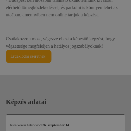
- Budapest belvárosában található oktatótermünk kiválóan
elérhető tömegközlekedéssel, és parkolni is könnyen lehet az
utcában, amennyiben nem online tartjuk a képzést.
Csatlakozzon most, végezze el ezt a képesítő képzést, hogy
végzettsége megfeleljen a hatályos jogszabályoknak!
Érdeklődni szeretnék!
Képzés adatai
Jelentkezési határidő:
2026. szeptember 14.