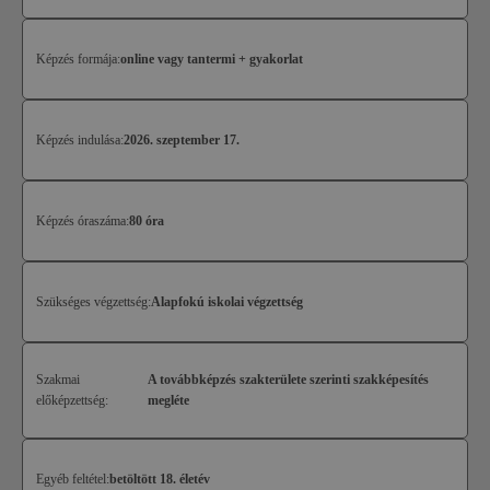
Képzés formája:
online vagy tantermi + gyakorlat
Képzés indulása:
2026. szeptember 17.
Képzés óraszáma:
80 óra
Szükséges végzettség:
Alapfokú iskolai végzettség
Szakmai
A továbbképzés szakterülete szerinti szakképesítés
előképzettség:
megléte
Egyéb feltétel:
betöltött 18. életév