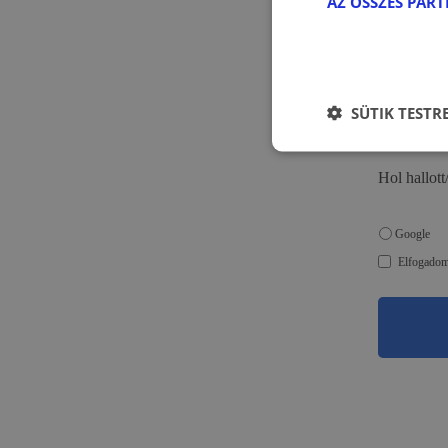
AZ ÖSSZES PAR
SÜTIK TESTR
Hol hallott
Google
Elfogadom