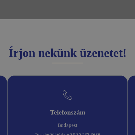
Írjon nekünk üzenetet!
Telefonszám
Budapest
Totsche Viktória + 36 30 233 3686