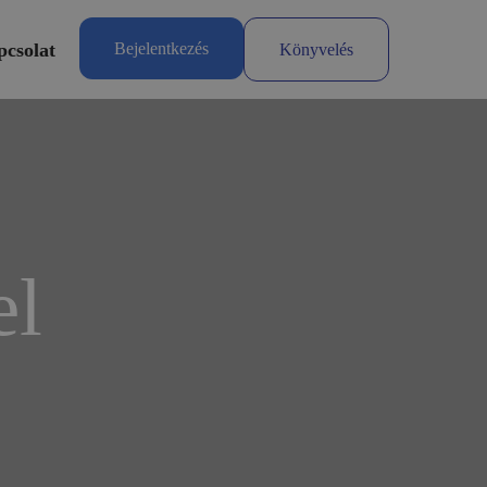
csolat
Bejelentkezés
Könyvelés
el