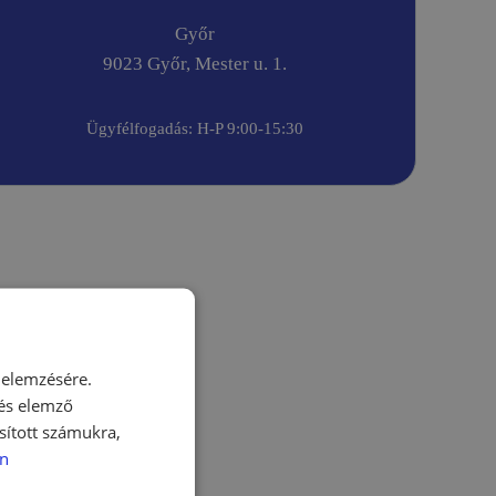
Győr
9023 Győr, Mester u. 1.
Ügyfélfogadás: H-P 9:00-15:30
 elemzésére.
 és elemző
sított számukra,
n