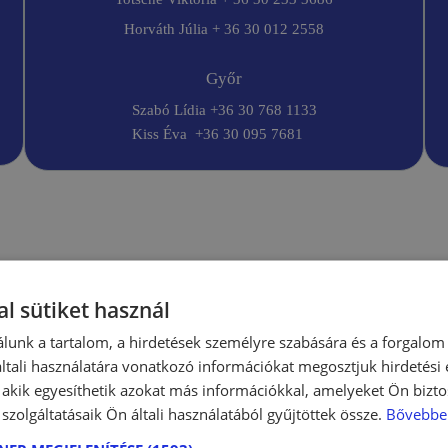
Horváth Júlia + 36 30 012 2558
Győr
Szabó Lídia +36 30 768 1133
Kiss Éva +36 30 095 7681
l sütiket használ
lunk a tartalom, a hirdetések személyre szabására és a forgalom
tali használatára vonatkozó információkat megosztjuk hirdetési
, akik egyesíthetik azokat más információkkal, amelyeket Ön bizto
szolgáltatásaik Ön általi használatából gyűjtöttek össze.
Bővebbe
s