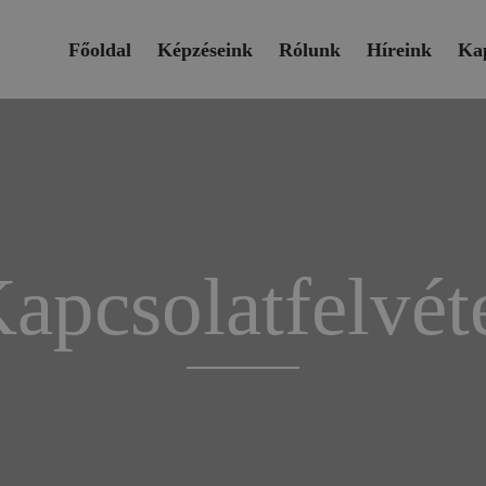
Főoldal
Képzéseink
Rólunk
Híreink
Kap
apcsolatfelvét