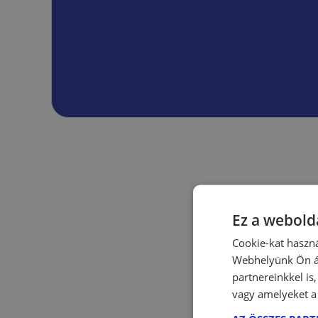
Ez a webolda
Cookie-kat haszná
Webhelyünk Ön ál
partnereinkkel is
vagy amelyeket a 
Megjegyzé