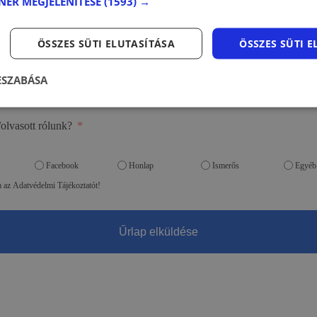
TNER MEGJELENÍTÉSE
(1593) →
ÖSSZES SÜTI ELUTASÍTÁSA
ÖSSZES SÜTI 
ESZABÁSA
/olvasott rólunk?
Facebook
Honlap
Ismerős
Egyéb
 az Adatvédelmi Tájékoztatót!
Űrlap elküldése