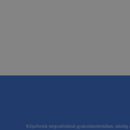
Képzéseink megvalósítását gyakorlatorientáltan, mindig 