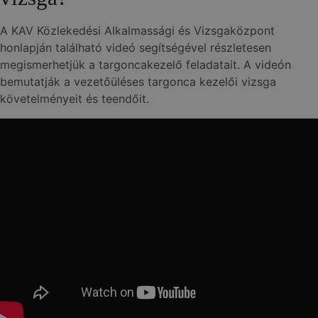
A KAV Közlekedési Alkalmassági és Vizsgaközpont
honlapján található videó segítségével részletesen
megismerhetjük a targoncakezelő feladatait. A videón
bemutatják a vezetőüléses targonca kezelői vizsga
követelményeit és teendőit.