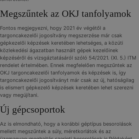
Megszűntek az OKJ tanfolyamok
Fontos megjegyezni, hogy 2021 év végétől a
targoncakezelői jogosítvány megszerzése már csak
gépkezelői képzések keretében lehetséges, a közúti
közlekedési ágazatban használt gépek kezelőinek
képzéséről és vizsgáztatásáról szóló 54/2021. (XI. 5.) ITM
rendelet értelmében. Ennek megfelelően megszűntek az
OKJ targoncakezelői tanfolyamok és képzések is, így
targoncakezelői jogosítványt már csak az új, hatóságilag
is elismert gépkezelő képzések keretében lehet szerezni
vagy megújítani.
Új gépcsoportok
Az is elmondható, hogy a korábbi géptípus besorolások
mellett megszűntek a súly, méretkorlátok és az
üzemanyag-meghajtás szerinti besorolások is.Példaként