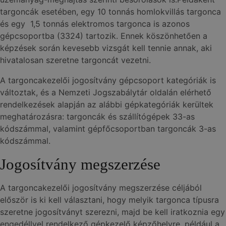
targoncák esetében, egy 10 tonnás homlokvillás targonca
és egy 1,5 tonnás elektromos targonca is azonos
gépcsoportba (3324) tartozik. Ennek köszönhetően a
képzések során kevesebb vizsgát kell tennie annak, aki
hivatalosan szeretne targoncát vezetni.
A targoncakezelői jogosítvány gépcsoport kategóriák is
változtak, és a Nemzeti Jogszabálytár oldalán elérhető
rendelkezések alapján az alábbi gépkategóriák kerültek
meghatározásra: targoncák és szállítógépek 33-as
kódszámmal, valamint gépfőcsoportban targoncák 3-as
kódszámmal.
Jogosítvány megszerzése
A targoncakezelői jogosítvány megszerzése céljából
először is ki kell választani, hogy melyik targonca típusra
szeretne jogosítványt szerezni, majd be kell iratkoznia egy
engedéllyel rendelkező gépkezelő képzőhelyre, például a