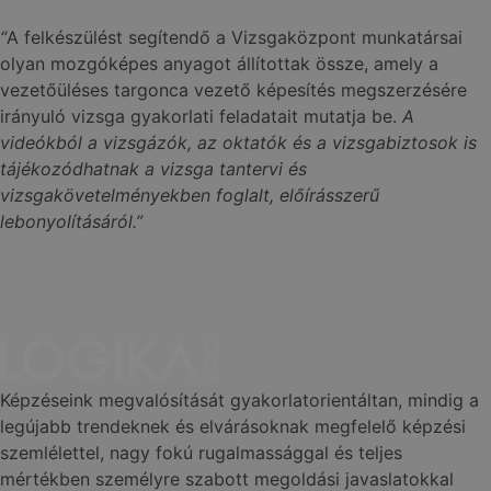
“
A felkészülést segítendő a Vizsgaközpont munkatársai
olyan mozgóképes anyagot állítottak össze, amely a
vezetőüléses targonca vezető képesítés megszerzésére
irányuló vizsga gyakorlati feladatait mutatja be.
A
videókból a vizsgázók, az oktatók és a vizsgabiztosok is
tájékozódhatnak a vizsga tantervi és
vizsgakövetelményekben foglalt, előírásszerű
lebonyolításáról.”
Képzéseink megvalósítását gyakorlatorientáltan, mindig a
legújabb trendeknek és elvárásoknak megfelelő képzési
szemlélettel, nagy fokú rugalmassággal és teljes
mértékben személyre szabott megoldási javaslatokkal