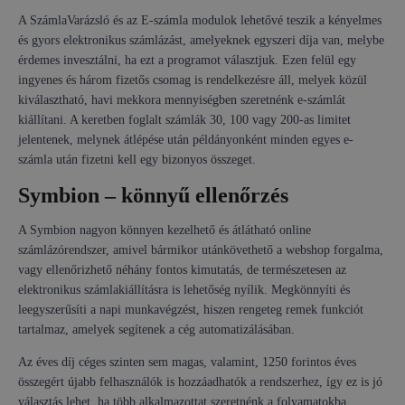
A SzámlaVarázsló és az E-számla modulok lehetővé teszik a kényelmes
és gyors elektronikus számlázást, amelyeknek egyszeri díja van, melybe
érdemes invesztálni, ha ezt a programot választjuk. Ezen felül egy
ingyenes és három fizetős csomag is rendelkezésre áll, melyek közül
kiválasztható, havi mekkora mennyiségben szeretnénk e-számlát
kiállítani. A keretben foglalt számlák 30, 100 vagy 200-as limitet
jelentenek, melynek átlépése után példányonként minden egyes e-
számla után fizetni kell egy bizonyos összeget.
Symbion – könnyű ellenőrzés
A Symbion nagyon könnyen kezelhető és átlátható online
számlázórendszer, amivel bármikor utánkövethető a webshop forgalma,
vagy ellenőrizhető néhány fontos kimutatás, de természetesen az
elektronikus számlakiállításra is lehetőség nyílik. Megkönnyíti és
leegyszerűsíti a napi munkavégzést, hiszen rengeteg remek funkciót
tartalmaz, amelyek segítenek a cég automatizálásában.
Az éves díj céges szinten sem magas, valamint, 1250 forintos éves
összegért újabb felhasználók is hozzáadhatók a rendszerhez, így ez is jó
választás lehet, ha több alkalmazottat szeretnénk a folyamatokba