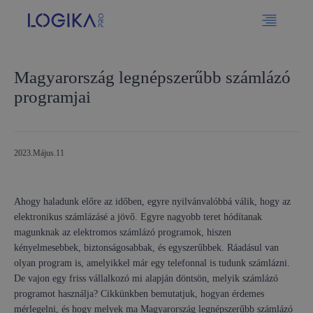
Magyarország legnépszerűbb számlázó
programjai
2023.május.11
Ahogy haladunk előre az időben, egyre nyilvánvalóbbá válik, hogy az
elektronikus számlázásé a jövő. Egyre nagyobb teret hódítanak
magunknak az elektromos számlázó programok, hiszen
kényelmesebbek, biztonságosabbak, és egyszerűbbek. Ráadásul van
olyan program is, amelyikkel már egy telefonnal is tudunk számlázni.
De vajon egy friss vállalkozó mi alapján döntsön, melyik számlázó
programot használja? Cikkünkben bemutatjuk, hogyan érdemes
mérlegelni, és hogy melyek ma Magyarország legnépszerűbb számlázó