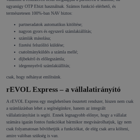
ugyanúgy OTP Ebizt használnak. Számos funkció elérhető, és
természetesen 100%-ban NAV biztos:
partneradatok automatikus kitöltése;
nagyon gyors és egyszerű számlakiállítás;
számlák másolása;
fizetési felszólító küldése;
csatolmányküldés a számla mellé;
díjbekérő és előlegszámla;
idegennyelvű számlakiállítás;
csak, hogy néhányat említsünk.
rEVOL Express – a vállalatirányító
A rEVOL Express egy meglehetősen összetett rendszer, hiszen nem csak
a számlázásban lehet a segítségünkre, hanem az integrált
vállalatirányítást is segíti. Ennek legnagyobb előnye, hogy a vállalat
számára igazán fontos funkciókat bármikor megvásárolhatjuk, így nem
csak folyamatosan bővíthetjük a funkciókat, de elég csak arra költeni,
amire valóban szükség is van.