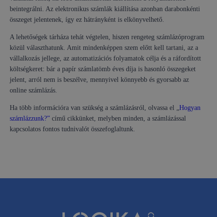
beintegrálni. Az elektronikus számlák kiállítása azonban darabonkénti
összeget jelentenek, így ez hátrányként is elkönyvelhető.
A lehetőségek tárháza tehát végtelen, hiszen rengeteg számlázóprogram
közül választhatunk. Amit mindenképpen szem előtt kell tartani, az a
vállalkozás jellege, az automatizációs folyamatok célja és a ráfordított
költségkeret: bár a papír számlatömb éves díja is hasonló összegeket
jelent, arról nem is beszélve, mennyivel könnyebb és gyorsabb az
online számlázás.
Ha több információra van szükség a számlázásról, olvassa el „
Hogyan
számlázzunk?”
című cikkünket, melyben minden, a számlázással
kapcsolatos fontos tudnivalót összefoglaltunk.