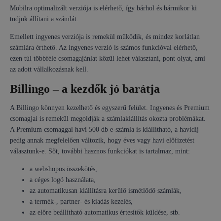
Mobilra optimalizált verziója is elérhető, így bárhol és bármikor ki
tudjuk állítani a számlát.
Emellett ingyenes verziója is remekül működik, és mindez korlátlan
számlára érthető. Az ingyenes verzió is számos funkcióval elérhető,
ezen túl többféle csomagajánlat közül lehet választani, pont olyat, ami
az adott vállalkozásnak kell.
Billingo – a kezdők jó barátja
A Billingo könnyen kezelhető és egyszerű felület. Ingyenes és Premium
csomagjai is remekül megoldják a számlakiállítás okozta problémákat.
A Premium csomaggal havi 500 db e-számla is kiállítható, a havidíj
pedig annak megfelelően változik, hogy éves vagy havi előfizetést
választunk-e. Sőt, további hasznos funkciókat is tartalmaz, mint:
a webshopos összekötés,
a céges logó használata,
az automatikusan kiállításra kerülő ismétlődő számlák,
a termék-, partner- és kiadás kezelés,
az előre beállítható automatikus értesítők küldése, stb.