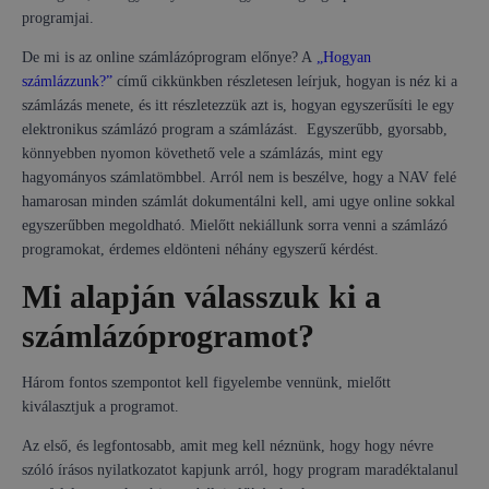
programjai.
De mi is az online számlázóprogram előnye? A
„Hogyan
számlázzunk?”
című cikkünkben részletesen leírjuk, hogyan is néz ki a
számlázás menete, és itt részletezzük azt is, hogyan egyszerűsíti le egy
elektronikus számlázó program a számlázást. Egyszerűbb, gyorsabb,
könnyebben nyomon követhető vele a számlázás, mint egy
hagyományos számlatömbbel. Arról nem is beszélve, hogy a NAV felé
hamarosan minden számlát dokumentálni kell, ami ugye online sokkal
egyszerűbben megoldható. Mielőtt nekiállunk sorra venni a számlázó
programokat, érdemes eldönteni néhány egyszerű kérdést.
Mi alapján válasszuk ki a
számlázóprogramot?
Három fontos szempontot kell figyelembe vennünk, mielőtt
kiválasztjuk a programot.
Az első, és legfontosabb, amit meg kell néznünk, hogy hogy névre
szóló írásos nyilatkozatot kapjunk arról, hogy program maradéktalanul