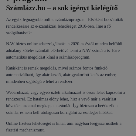
Számlázz.hu – a sok igényt kielégítő
Az egyik legnagyobb online számlázóprogram. Elsőként bocsátották
rendelkezésre az e-számlázási lehetőséget 2010-ben. Íme a fő
szolgáltatásaik:
NAV biztos online adatszolgáltatás: a 2020-as évtől minden belföldi
adóalany köteles számláit elérhetővé tenni a NAV számára is. Erre
automatikus megoldást kínál a számlázóprogram.
Katásként is remek megoldás, mivel számos fontos funkció
automatizálható, így akár kezdő, akár gyakorlott katás az ember,
mindenben segítségére lehet a rendszer.
Webáruházat, vagy egyéb üzleti alkalmazást is össze lehet kapcsolni a
rendszerrel. Ez hatalmas előny lehet, hisz a vevő már a vásárlást
követően azonnal megkapja a számlát. Így biztosan a beérkezik a
számla, és nem kell utólagosan korrigálni az esetleges hibákat.
Online fizetési lehetőséget is kínál, ami nagyban leegyszerűsítheti a
fizetési mechanizmust.