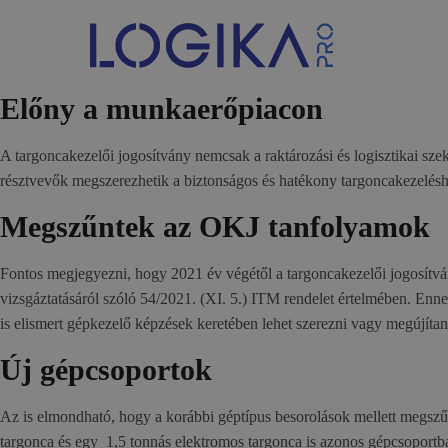
Előny a munkaerőpiacon
A targoncakezelői jogosítvány nemcsak a raktározási és logisztikai s
résztvevők megszerezhetik a biztonságos és hatékony targoncakezeléshe
Megszűntek az OKJ tanfolyamok
Fontos megjegyezni, hogy 2021 év végétől a targoncakezelői jogosítvá
vizsgáztatásáról szóló 54/2021. (XI. 5.) ITM rendelet értelmében. Enn
is elismert gépkezelő képzések keretében lehet szerezni vagy megújítan
Új gépcsoportok
Az is elmondható, hogy a korábbi géptípus besorolások mellett megszűn
targonca és egy 1,5 tonnás elektromos targonca is azonos gépcsoportba