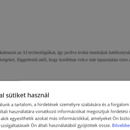
lkalmazni az AI technológiákat, így javítva irodai munkájuk hatékony
őségeket, függetlenül attól, hogy korábban volt-e már tapasztalata ezen a
gukat és példákat is, különösen a ChatGPT alap és bővített változatait 
l sütiket használ
mindennapi munkavégzésbe. A tanfolyam magában foglalja a mesterséges i
amire szükséged lehet az AI eszközök hatékony használatához.
lunk a tartalom, a hirdetések személyre szabására és a forgalom
tali használatára vonatkozó információkat megosztjuk hirdetési
, akik egyesíthetik azokat más információkkal, amelyeket Ön bizto
szolgáltatásaik Ön általi használatából gyűjtöttek össze.
Bővebbe
rséges intelligencia és a ChatGPT alapjaival, működésével.