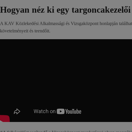
Hogyan néz ki egy targoncakezelői
A KAV Közlekedési Alkalmassági és Vizsgaközpont honlapján található 
követelményeit és teendőit.