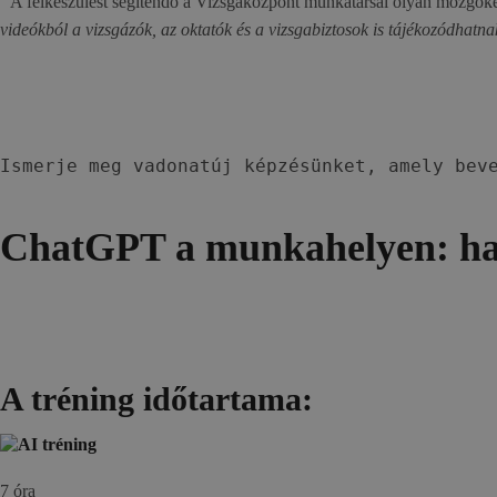
“
A felkészülést segítendő a Vizsgaközpont munkatársai olyan mozgóképe
videókból a vizsgázók, az oktatók és a vizsgabiztosok is tájékozódhatna
Ismerje meg vadonatúj képzésünket, amely beve
ChatGPT a munkahelyen: hat
A tréning időtartama:
7 óra