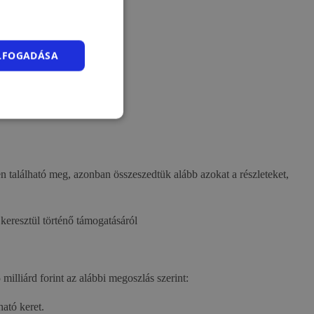
atgyűjtésben és elemzésben.
ELFOGADÁSA
en található meg, azonban összeszedtük alább azokat a részleteket,
eresztül történő támogatásáról
illiárd forint az alábbi megoszlás szerint:
ható keret.