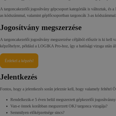
A targoncakezelői jogosítvány gépcsoport kategóriák is változtak, és a
as kódszámmal, valamint gépfőcsoportban targoncák 3-as kódszámmal
Jogosítvány megszerzése
A targoncakezelői jogosítvány megszerzése céljából először is ki kell v
képzőhelyre, például a LOGIKA Pro-hoz, így a hatósági vizsga után áll
Érdekel a képzés!
Jelentkezés
Fontos, hogy a jelentkezés során jeleznie kell, hogy valamely feltétel Ö
Rendelkezik-e 5 éven belül megszerzett gépkezelői jogosítvánny
Van-e önnek korábban megszerzett OKJ targonca vizsgája?
Semmilyen előképzettsége sincs?