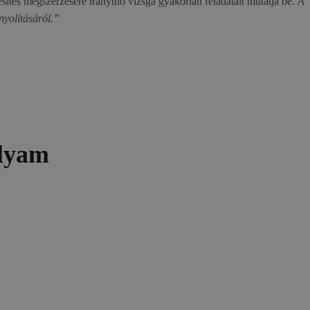
ítés megszerzésére irányuló vizsga gyakorlati feladatait mutatja be.
A
nyolításáról.”
olyam