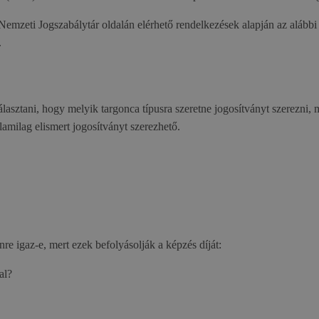
 Nemzeti Jogszabálytár oldalán elérhető rendelkezések alapján az alább
.
álasztani, hogy melyik targonca típusra szeretne jogosítványt szerezni,
amilag elismert jogosítványt szerezhető.
nre igaz-e, mert ezek befolyásolják a képzés díját:
al?