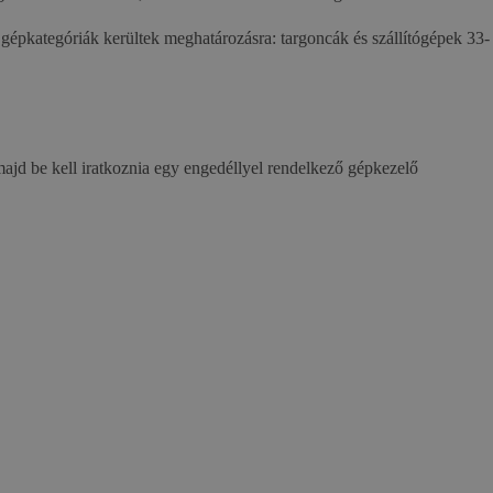
i gépkategóriák kerültek meghatározásra: targoncák és szállítógépek 33-
 majd be kell iratkoznia egy engedéllyel rendelkező gépkezelő