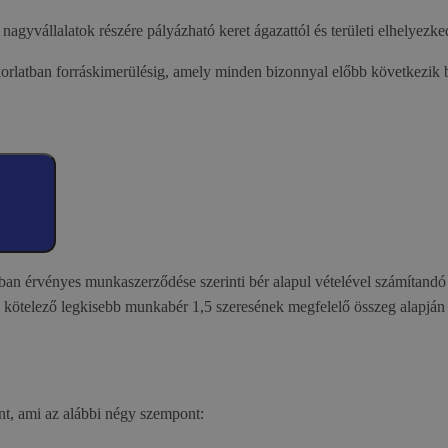
 nagyvállalatok részére pályázható keret ágazattól és területi elhelyezke
orlatban forráskimerülésig, amely minden bizonnyal előbb következik 
n érvényes munkaszerződése szerinti bér alapul vételével számítandó (
 kötelező legkisebb munkabér 1,5 szeresének megfelelő összeg alapján
nt, ami az alábbi négy szempont: