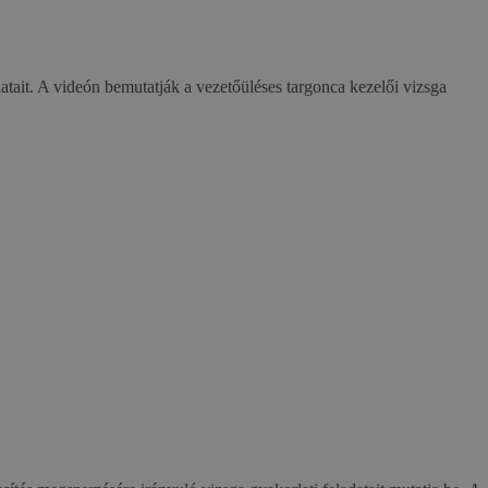
tait. A videón bemutatják a vezetőüléses targonca kezelői vizsga