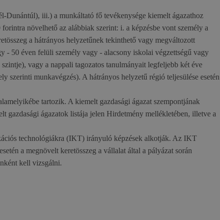
-Dunántúl), iii.) a munkáltató fő tevékenysége kiemelt ágazathoz
forintra növelhető az alábbiak szerint: i. a képzésbe vont személy a
etösszeg a hátrányos helyzetűnek tekinthető vagy megváltozott
y - 50 éven felüli személy vagy - alacsony iskolai végzettségű vagy
zintje), vagy a nappali tagozatos tanulmányait legfeljebb két éve
ely szerinti munkavégzés). A hátrányos helyzetű régió teljesülése esetén
alamelyikébe tartozik. A kiemelt gazdasági ágazat szempontjának
lt gazdasági ágazatok listája jelen Hirdetmény mellékletében, illetve a
ációs technológiákra (IKT) irányuló képzések alkotják. Az IKT
esetén a megnövelt keretösszeg a vállalat által a pályázat során
ként kell vizsgálni.