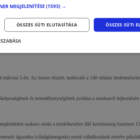
TNER MEGJELENÍTÉSE
(1593) →
 javíthatják ezek a technológiák a hatékonyságot szövegalkotásban, ad
thatod el az AI eszközök használatát.
ikai és jogi vonatkozásaival.
ÖSSZES SÜTI ELUTASÍTÁSA
ÖSSZES SÜTI 
d a mesterséges intelligencia eszközöket a saját munkafolyamataidba.
ESZABÁSA
ült március 5-én. Az összes részlet, tudnivaló a 140 oldalas hirdetményb
képességének és termelékenységének javítása a munkaerő fejlesztésén k
eghirdetési szakasz során a rendelkezésre álló keretösszeg összesen 15 m
iaintenzív ágazatba (válságtámogatás) sorolt vállalkozások részére pályáz