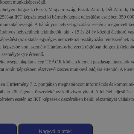
ltozott munkaképességű,
ephelyen dolgozik (Észak-Magyarország, Észak-Alföld, Dél-Alföldi, Dél
 25%-át IKT képzés teszi ki bármelyikének teljesülése esetében 350 000 
munkaképességű. A hátrányos helyzet igazolása esetén a megnövelt ker
ányos helyzetűnek tekinthetők, aki: - 15 és 24 év közötti életkorú vag
esítést (az oktatás egységes nemzetközi osztályozási rendszerének 3. s
i. a képzésbe vont személy Hátrányos helyzetű régióban dolgozik (teleph
 személy(ek)re értendő.
evékenysége alapján a cég TEÁOR kódja a kiemelt gazdasági ágazatok v
yázat során képzésben résztvevő összes munkavállalójára értendő. A kieme
elen Hirdetmény 7.2. pontjában meghatározott információs és kommunik
ató költségének összértékéhez kell viszonyítani. A feltétel teljesülése 
érelem esetén az IKT képzések összértéken belüli részarányát vállalaton
:
Nagyvállalatok: