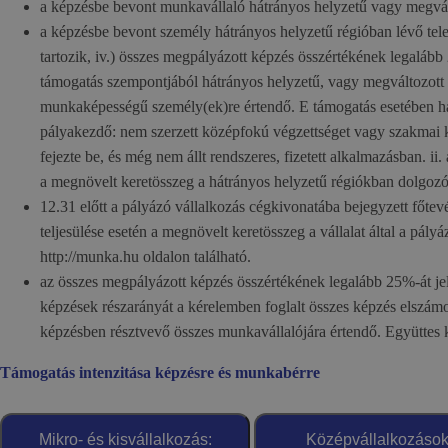
a képzésbe bevont munkavállaló hátrányos helyzetű vagy megvá
a képzésbe bevont személy hátrányos helyzetű régióban lévő tel
tartozik, iv.) összes megpályázott képzés összértékének legalább
támogatás szempontjából hátrányos helyzetű, vagy megváltozott 
munkaképességű személy(ek)re értendő. E támogatás esetében hátr
pályakezdő: nem szerzett középfokú végzettséget vagy szakmai kép
fejezte be, és még nem állt rendszeres, fizetett alkalmazásban. i
a megnövelt keretösszeg a hátrányos helyzetű régiókban dolgozó
12.31 előtt a pályázó vállalkozás cégkivonatába bejegyzett főt
teljesülése esetén a megnövelt keretösszeg a vállalat által a pál
http://munka.hu oldalon található.
az összes megpályázott képzés összértékének legalább 25%-át j
képzések részarányát a kérelemben foglalt összes képzés elszámolh
képzésben résztvevő összes munkavállalójára értendő. Együttes k
Támogatás intenzitása képzésre és munkabérre
Mikro- és kisvállalkozás:
Középvállalkozások