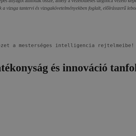
s anyagot állítottak össze, amely a vezetőüléses targonca vezető képes
k a vizsga tantervi és vizsgakövetelményekben foglalt, előírásszerű lebo
zet a mesterséges intelligencia rejtelmeibe!

ékonyság és innováció tanf