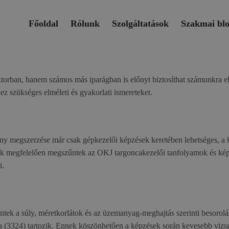
Főoldal
Rólunk
Szolgáltatások
Szakmai bl
zektorban, hanem számos más iparágban is előnyt biztosíthat számunkra
z szükséges elméleti és gyakorlati ismereteket.
ny megszerzése már csak gépkezelői képzések keretében lehetséges, a k
ek megfelelően megszűntek az OKJ targoncakezelői tanfolyamok és képzé
i.
tek a súly, méretkorlátok és az üzemanyag-meghajtás szerinti besorolá
 (3324) tartozik. Ennek köszönhetően a képzések során kevesebb vizsgát