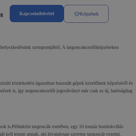
og
Kapcsolatfelvétel
Képzések
 elhelyezkedésünk szempontjából. A targoncakezelőiképzéseken
özúti közlekedési ágazatban használt gépek kezelőinek képzéséről és
sek is, így targoncakezelői jogosítványt már csak az új, hatóságilag
sok is.Példaként targoncák esetében, egy 10 tonnás homlokvillás
 kell tennie annak, aki hivatalosan szeretne targoncát vezetni.