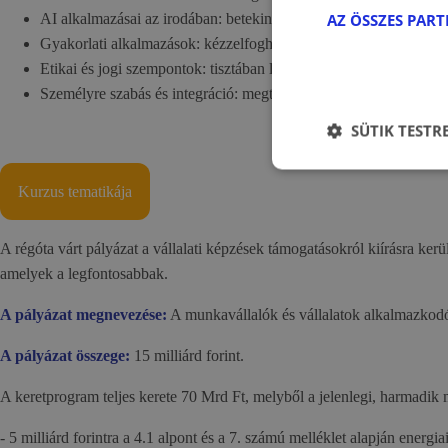
AZ ÖSSZES PAR
AI alkalmazásai az irodában: betekintést nyerhetsz abba, hogyan
Gyakorlati alkalmazások: kézzelfogható példákon keresztül sajátí
Etikai és jogi szempontok: tisztában leszel az AI használatának et
Személyre szabás és integráció: megtanulod, hogyan integrálhato
SÜTIK TESTR
Kurzus tematikája
A régóta várt pályázat a vállalati képzések támogatásokról kiírásra ker
amelyek a legfontosabbak.
A pályázat megnevezése:
A munkavállalók és vállalatok alkalmazkodó
A pályázat összege:
15 milliárd forint.
A keretprogram teljes kerete 70 Mrd Ft, melyből a jelenlegi, harmadik m
- 5 milliárd forintra a 4.1 alpont és a 7. számú melléklet alapján energ