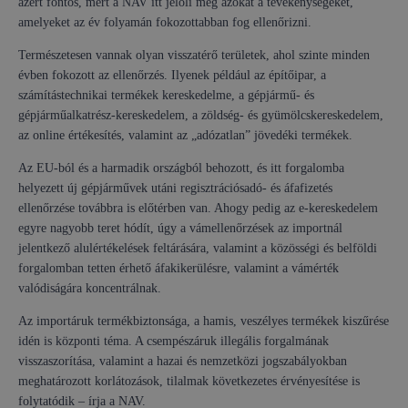
azért fontos, mert a NAV itt jelöli meg azokat a tevékenységeket,
amelyeket az év folyamán fokozottabban fog ellenőrizni.
Természetesen vannak olyan visszatérő területek, ahol szinte minden
évben fokozott az ellenőrzés. Ilyenek például az építőipar, a
számítástechnikai termékek kereskedelme, a gépjármű- és
gépjárműalkatrész-kereskedelem, a zöldség- és gyümölcskereskedelem,
az online értékesítés, valamint az „adózatlan” jövedéki termékek.
Az EU-ból és a harmadik országból behozott, és itt forgalomba
helyezett új gépjárművek utáni regisztrációsadó- és áfafizetés
ellenőrzése továbbra is előtérben van. Ahogy pedig az e-kereskedelem
egyre nagyobb teret hódít, úgy a vámellenőrzések az importnál
jelentkező alulértékelések feltárására, valamint a közösségi és belföldi
forgalomban tetten érhető áfakikerülésre, valamint a vámérték
valódiságára koncentrálnak.
Az importáruk termékbiztonsága, a hamis, veszélyes termékek kiszűrése
idén is központi téma. A csempészáruk illegális forgalmának
visszaszorítása, valamint a hazai és nemzetközi jogszabályokban
meghatározott korlátozások, tilalmak következetes érvényesítése is
folytatódik – írja a NAV.