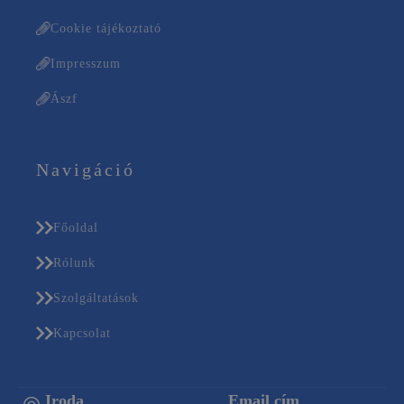
Cookie tájékoztató
Impresszum
Ászf
Navigáció
Főoldal
Rólunk
Szolgáltatások
Kapcsolat
Iroda
Email cím