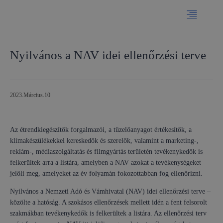
Nyilvános a NAV idei ellenőrzési terve
2023.március.10
Az étrendkiegészítők forgalmazói, a tüzelőanyagot értékesítők, a
klímakészülékekkel kereskedők és szerelők, valamint a marketing-,
reklám-, médiaszolgáltatás és filmgyártás területén tevékenykedők is
felkerültek arra a listára, amelyben a NAV azokat a tevékenységeket
jelöli meg, amelyeket az év folyamán fokozottabban fog ellenőrizni.
Nyilvános a Nemzeti Adó és Vámhivatal (NAV) idei ellenőrzési terve –
közölte a hatóság. A szokásos ellenőrzések mellett idén a fent felsorolt
szakmákban tevékenykedők is felkerültek a listára. Az ellenőrzési terv