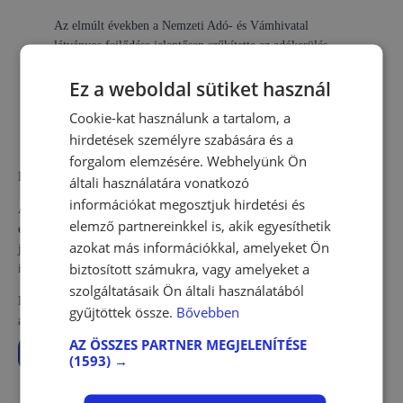
Az elmúlt években a Nemzeti Adó- és Vámhivatal
látványos fejlődése jelentősen szűkítette az adókerülés
lehetőségeit. A NAV egyre célzottabb ellenőrzésekre
Ez a weboldal sütiket használ
képes a mesterséges intelligenciát is hasznosító,
automatizált folyamataival és a nemzetközi forrásokkal
Cookie-kat használunk a tartalom, a
kiegészített adatbázisával – akár már a hivatal épületéből,
hirdetések személyre szabására és a
az ügyfél felkeresése nélkül is.
forgalom elemzésére. Webhelyünk Ön
Hangúlyozta Décsi Andárs, a LogikaPro Kft. tulajdonosa.
általi használatára vonatkozó
információkat megosztjuk hirdetési és
A szakember hozzátette, hogy ezzel párhuzamosan azt sem szabad
elemző partnereinkkel is, akik egyesíthetik
elfelejteni, hogy a szervezet ügyfélközpontú szolgáltatóvá vált, ahol a
azokat más információkkal, amelyeket Ön
jogkövető adózókat adminisztratív könnyítések is segítik ügyeik
biztosított számukra, vagy amelyeket a
intézésében.
szolgáltatásaik Ön általi használatából
Kérjen tőlünk ajánlatot, és mi segítünk, hogy problémamentesen
gyűjtöttek össze.
Bővebben
átmenjen egy NAV-os ellenőrzésen!
AZ ÖSSZES PARTNER MEGJELENÍTÉSE
Ajánlatot kérek!
(1593) →