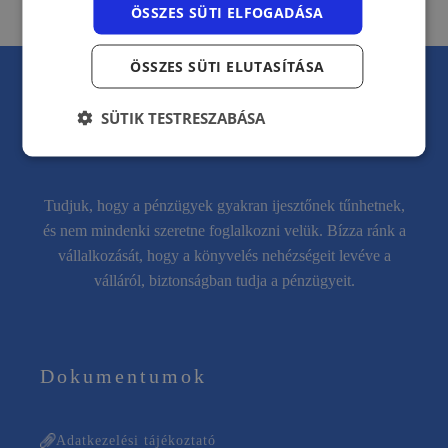
ÖSSZES SÜTI ELFOGADÁSA
ÖSSZES SÜTI ELUTASÍTÁSA
SÜTIK TESTRESZABÁSA
Tudjuk, hogy a pénzügyek gyakran ijesztőnek tűnhetnek,
és nem mindenki szeretne foglalkozni velük. Bízza ránk a
vállalkozását, hogy a könyvelés nehézségeit levéve a
válláról, biztonságban tudja a pénzügyeit.
Dokumentumok
Adatkezelési tájékoztató